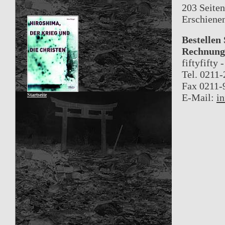
203 Seiten
Erschiene
Bestellen
Rechnung 
fiftyfifty
Tel. 0211
Fax 0211-
Startseite
E-Mail:
in